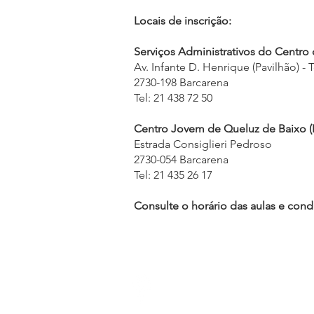
Locais de inscrição:
Serviços Administrativos do Centro 
Av. Infante D. Henrique (Pavilhão) - 
2730-198 Barcarena
Tel: 21 438 72 50
Centro Jovem de Queluz de Baixo (E
Estrada Consiglieri Pedroso
2730-054 Barcarena
Tel: 21 435 26 17
Consulte o horário das aulas e con
Morada
Rua Odette de Saint-Maurice, nº16
2730-195 BARCARENA