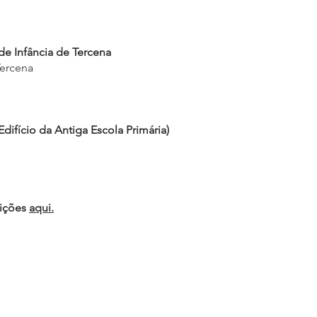
de Infância de Tercena
Tercena
difício da Antiga Escola Primária)
dições
aqui.
Contactos
e-Contactos
T:
214 387 250
geral@cspbarcarena.pt
M: 967128630